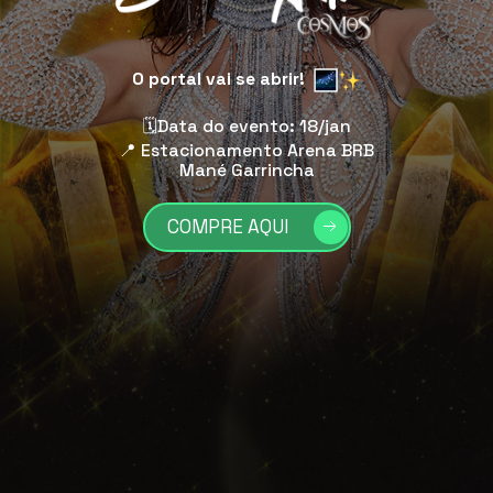
O portal vai se abrir!
🗓️
Data do evento:
18/jan
📍
Estacionamento Arena BRB
Mané Garrincha
COMPRE AQUI