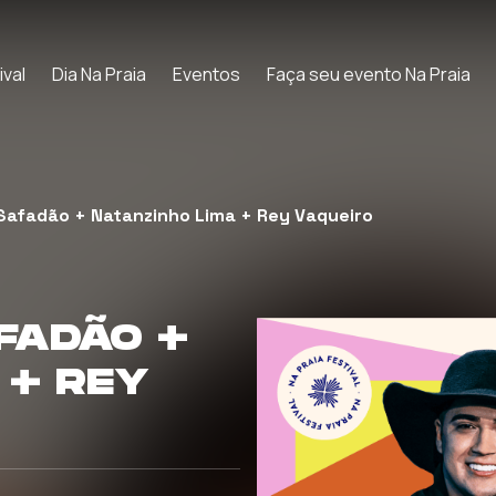
ival
Dia Na Praia
Eventos
Faça seu evento Na Praia
Safadão + Natanzinho Lima + Rey Vaqueiro
FADÃO +
 + REY