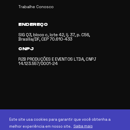
Trabalhe Conosco
ENDEREÇO
SIG Q3, bloco c, lote 42, lj. 37, p. C56,
Brasília/DF, CEP 70.610-433
CNPJ
R2B PRODUÇÕES E EVENTOS LTDA, CNPJ
14.123.557/0001-24
Este site usa cookies para garantir que você obtenha a
Saiba mais
melhor experiência em nosso site.