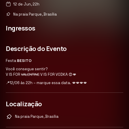
12 de Jun, 22h
Na praia Parque, Brasília
Ingressos
Descrição do Evento
BESITO
Festa
Você consegue sentir?
VALENTINE
V IS FOR
V IS FOR VODKA
😍💋
📍12/06 às 22h – marque essa data. 💋💋💋💋
Localização
Na praia Parque, Brasília