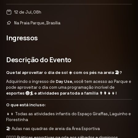
12 de Jul, 08h
Na Praia Parque, Brasília
Ingressos
Descrição do Evento
Que tal aproveitar o dia de sol ☀️ com os pés na areia 🏖️?
Day Use
Adquirindo o ingresso de
, você tem acesso ao Parque e
pode aproveitar o dia com uma programação incrível de
esportes 🏐🏄 e atividades para toda a família 👨‍👩‍👧‍👦!
O que está incluso:
👧👦 Todas as atividades infantis do Espaço Giraffas, Laguinho e
Florestinha
🏖️ Aulas nas quadras de areia da Área Esportiva
🚶‍♀️🏃‍♂️ Práticas esportivas na orla aos sábados e domingos