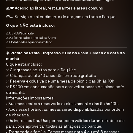
🌊🍽️ Acesso ao litoral, restaurantes e áreas comuns
🧑‍🍳 Serviço de atendimento de garçom em todo o Parque
O que NÃO está incluso:
⚠️ O SHOWS da noite
⚠️ Aulões no palco principal da Arena
⚠️ Modalidades aquáticas no lago
☀️ Picnic na Praia - Ingresso 2 Dia na Praia + Mesa de café da
manhã
O que está incluso:
✅ 2 ingressos adultos para o Day Use
✅ Crianças de até 10 anos têm entrada gratuita
✅ Reserva exclusiva de uma mesa de picnic das 9h às 10h
✅ R$ 100 em consumação para aproveitar nosso delicioso café
da manhã
Informações importantes:
•⁠ ⁠Sua mesa estará reservada exclusivamente das 9h às 10h.
•⁠ ⁠Após esse horário, as mesas serão disponibilizadas por ordem
de chegada.
•⁠ ⁠Os ingressos Day Use permanecem válidos durante todo o dia
para você aproveitar todas as atrações do parque.
•⁠ ⁠Traga toda a família! Temos mesas para 4 ou até 8 pessoas.