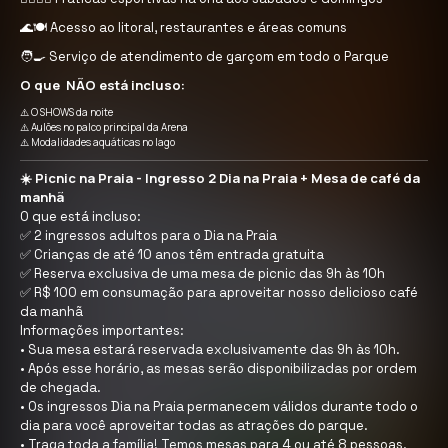
🌊🍽️ Acesso ao litoral, restaurantes e áreas comuns
🧑‍🍳 Serviço de atendimento de garçom em todo o Parque
O que NÃO está incluso:
⚠️ O SHOWS da noite
⚠️ Aulões no palco principal da Arena
⚠️ Modalidades aquáticas no lago
☀️ Picnic na Praia - Ingresso 2 Dia na Praia + Mesa de café da
manhã
O que está incluso:
✅ 2 ingressos adultos para o Dia na Praia
✅ Crianças de até 10 anos têm entrada gratuita
✅ Reserva exclusiva de uma mesa de picnic das 9h às 10h
✅ R$ 100 em consumação para aproveitar nosso delicioso café
da manhã
Informações importantes:
•⁠ ⁠Sua mesa estará reservada exclusivamente das 9h às 10h.
•⁠ ⁠Após esse horário, as mesas serão disponibilizadas por ordem
de chegada.
•⁠ ⁠Os ingressos Dia na Praia permanecem válidos durante todo o
dia para você aproveitar todas as atrações do parque.
•⁠ ⁠Traga toda a família! Temos mesas para 4 ou até 8 pessoas.