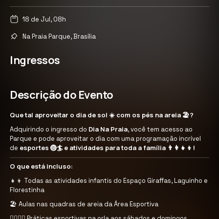
18 de Jul, 08h
Na Praia Parque, Brasília
Ingressos
Descrição do Evento
Que tal aproveitar o dia de sol ☀️ com os pés na areia 🏖️?
Dia Na Praia
Adquirindo o ingresso do
, você tem acesso ao
Parque e pode aproveitar o dia com uma programação incrível
esportes 🏐🏄 e atividades para toda a família 👨‍👩‍👧‍👦!
de
O que está incluso:
👧👦 Todas as atividades infantis do Espaço Giraffas, Laguinho e
Florestinha
🏖️ Aulas nas quadras de areia da Área Esportiva
🚶‍♀️🏃‍♂️ Práticas esportivas na orla aos sábados e domingos