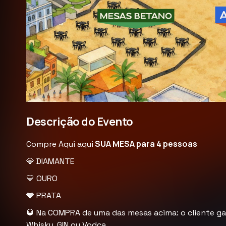
Descrição do Evento
SUA MESA para 4 pessoas
Compre Aqui aqui
💎 DIAMANTE
💛 OURO
🩶 PRATA
🥃 Na COMPRA de uma das mesas acima: o cliente g
Whisky, GIN ou Vodca…