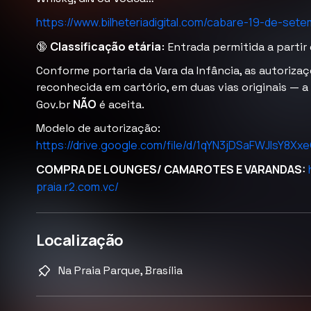
https://www.bilheteriadigital.com/cabare-19-de-set
Classificação etária:
🔞
Entrada permitida a partir 
Conforme portaria da Vara da Infância, as autoriza
reconhecida em cartório, em duas vias originais — a
NÃO
Gov.br
é aceita.
Modelo de autorização:
https://drive.google.com/file/d/1qYN3jDSaFWJIsY8Xx
COMPRA DE LOUNGES/ CAMAROTES E VARANDAS:
praia.r2.com.vc/
Localização
Na Praia Parque, Brasília