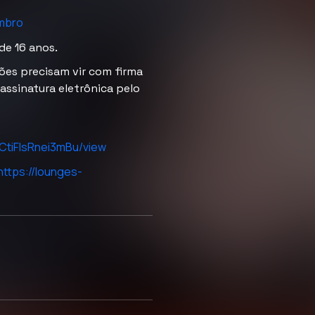
embro
de 16 anos.
ções precisam vir com firma
 assinatura eletrônica pelo
eCtiFIsRnei3mBu/view
https://lounges-