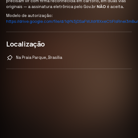
precisam vir com firma reconhecida em cartório, em duas vias
NÃO
originais — a assinatura eletrônica pelo Gov.br
é aceita.
Modelo de autorização:
https://drive.google.com/file/d/1qYN3jDSaFWJIsY8XxeCtiFIsRnei3mBu
Localização
Na Praia Parque, Brasília