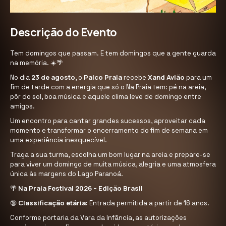
Descrição do Evento
Tem domingos que passam. E tem domingos que a gente guarda
na memória. ☀️🌴
23 de agosto
Palco Praia
Xand Avião
No dia
, o
recebe
para um
fim de tarde com a energia que só o Na Praia tem: pé na areia,
pôr do sol, boa música e aquele clima leve de domingo entre
amigos.
Um encontro para cantar grandes sucessos, aproveitar cada
momento e transformar o encerramento do fim de semana em
uma experiência inesquecível.
Traga a sua turma, escolha um bom lugar na areia e prepare-se
para viver um domingo de muita música, alegria e uma atmosfera
única às margens do Lago Paranoá.
Na Praia Festival 2026 – Edição Brasil
🌴
Classificação etária:
🔞
Entrada permitida a partir de 16 anos.
Conforme portaria da Vara da Infância, as autorizações