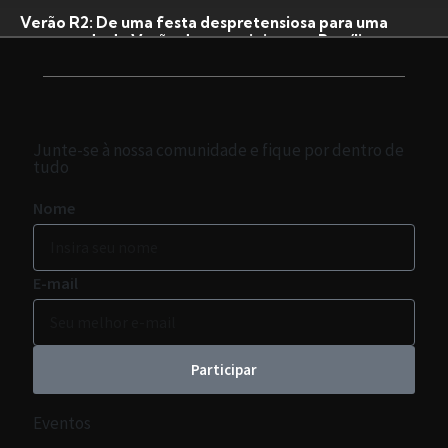
Verão R2: De uma festa despretensiosa para uma
temporada de Verão do nosso jeito, em Brasília
24 de fevereiro de 2026
Continuar lendo
Junte-se à nossa comunidade e fique por dentro de
tudo
Nome
E-mail
Participar
Eventos