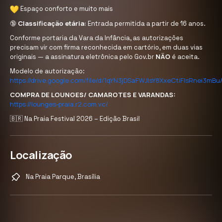
Espaço conforto e muito mais
Classificação etária:
🔞
Entrada permitida a partir de 16 anos.
Conforme portaria da Vara da Infância, as autorizações
precisam vir com firma reconhecida em cartório, em duas vias
NÃO
originais — a assinatura eletrônica pelo Gov.br
é aceita.
Modelo de autorização:
https://drive.google.com/file/d/1qYN3jDSaFWJIsY8XxeCtiFIsRnei3mBu
COMPRA DE LOUNGES/ CAMAROTES E VARANDAS:
https://lounges-praia.r2.com.vc/
🇧🇷 Na Praia Festival 2026 – Edição Brasil
Localização
Na Praia Parque, Brasília