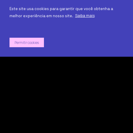
Este site usa cookies para garantir que você obtenha a
Saiba mais
melhor experiência em nosso site.
2005 - 2026 R2.com.vc
Permitir cookies