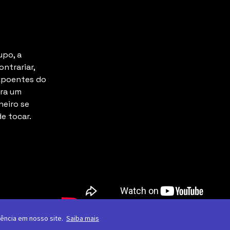
upo, a
ntrariar,
xpoentes do
bra um
neiro se
e tocar.
iência em nosso site.
Saiba mais