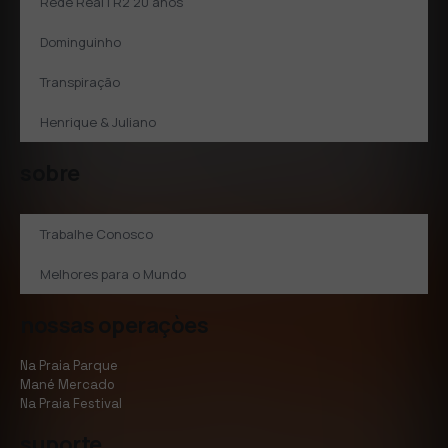
Rede Real | R2 20 anos
Dominguinho
Transpiração
Henrique & Juliano
sobre
Trabalhe Conosco
Melhores para o Mundo
nossas operaçòes
Na Praia Parque
Mané Mercado
Na Praia Festival
suporte