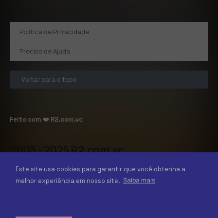
Política de Privacidade
Preciso de Ajuda
Voltar para o topo
Feito com ❤️
R2.com.vc
2005 - 2025 R2.com.vc
Todos os direitos reservados.
Este site usa cookies para garantir que você obtenha a
R2B PRODUÇÕES E EVENTOS LTDA,
Saiba mais
melhor experiência em nosso site.
CNPJ14.123.557/0001-24
SIG Q3, bloco c, lote 42, lj. 37, p. C56,