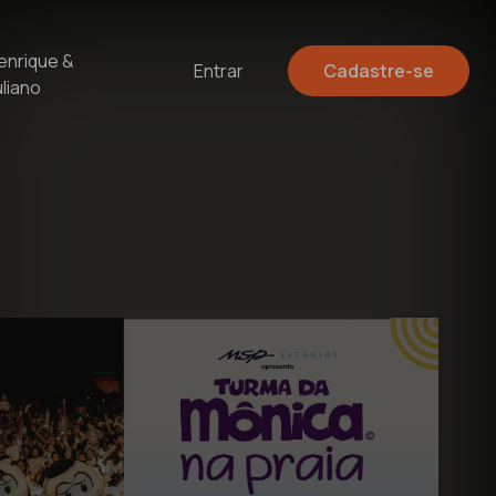
enrique &
Entrar
Cadastre-se
uliano