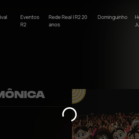
ival
Eventos
Rede Real | R2 20
Dominguinho
H
R2
anos
J
MÔNICA