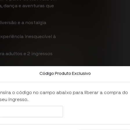
a, dança e aventuras que
iversão e a nostalgia
experiência inesquecível à
a adultos e 2 ingressos
Código Produto Exclusivo
irir o ingresso.
Insira o código no campo abaixo para liberar a compra do
a Mônica em um evento único
seu ingresso.