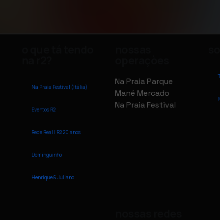
o que tá tendo
nossas
so
na r2?
operaçòes
Na Praia Parque
Na Praia Festival (Itália)
Mané Mercado
Na Praia Festival
Eventos R2
Rede Real | R2 20 anos
Dominguinho
Henrique & Juliano
nossas redes