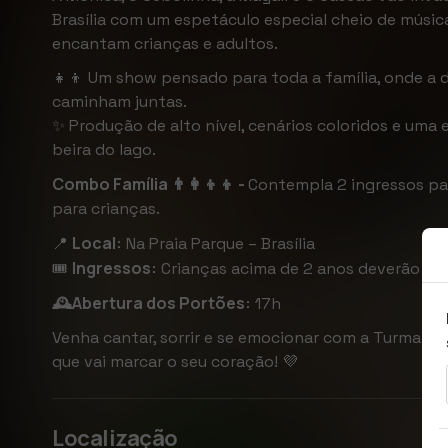
Brasília com um espetáculo especial cheio de músic
encantam crianças e adultos.
👧👦 Um show pensado para toda a família, onde a d
caminham juntas.
✨ Produção de alto nível, cenários coloridos e uma 
beira do lago.
Combo Família 👨‍👩‍👦‍👦 -
Contempla 2 ingressos par
para crianças.
Local:
📍
Na Praia Parque – Brasília
Ingressos:
🎟
Crianças acima de 2 anos deverão adqu
Abertura dos Portões:
🕰️
17h
Venha cantar, sorrir e se emocionar com a Turma d
que vai marcar o seu coração! 💜
Localização