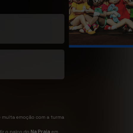
 e muita emoção com a turma
Na Praia
dir o palco do
em