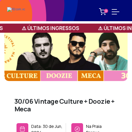
0
S
⚠️ ÚLTIMOS INGRESSOS
⚠️ ÚLTIMOS I
30/06 Vintage Culture + Doozie +
Meca
Data:
30 de Jun
,
Na Praia