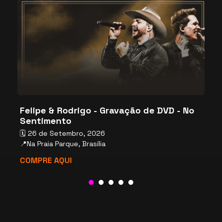
Felipe & Rodrigo - Gravação de DVD - No
Sentimento

🗓️ 26 de Setembro, 2026

📍Na Praia Parque, Brasília
C
COMPRE AQUI
1
2
3
4
5